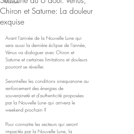
Semaine du 6 août: Vénus,
Maisons
Chiron et Saturne: La douleur
exquise
Avant l’arrivée de la Nouvelle Lune qui 
sera aussi la dernière éclipse de l’année, 
Vénus va dialoguer avec Chiron et 
Saturne et certaines limitations et douleurs 
pourront se réveiller.
Seront-elles les conditions sinequanone au 
renforcement des énergies de 
souveraineté et d’authenticité proposées 
par la Nouvelle Lune qui arrivera le 
weekend prochain ?
Pour connaitre les secteurs qui seront 
impactés par la Nouvelle Lune, la 