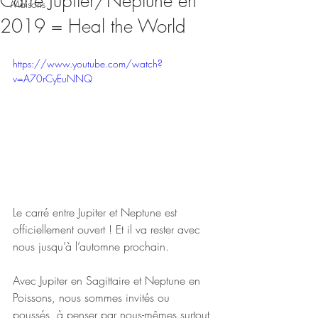
Carré Jupiter/Neptune en
Maisons
2019 = Heal the World
https://www.youtube.com/watch?
v=A70rCyEuNNQ
Le carré entre Jupiter et Neptune est 
officiellement ouvert ! Et il va rester avec 
nous jusqu’à l’automne prochain. 
Avec Jupiter en Sagittaire et Neptune en 
Poissons, nous sommes invités ou 
poussés, à penser par nous-mêmes surtout 