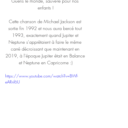
Guéris le monde, sauve-le pour nos 
enfants !
Cette chanson de Michael Jackson est 
sortie fin 1992 et nous aura bercé tout 
1993, exactement quand Jupiter et 
Neptune s'apprêtaient à faire le même 
carré décroissant que maintenant en 
2019, à l'époque Jupiter était en Balance 
et Neptune en Capricorne :)
https://www.youtube.com/watch?v=BWf-
eARnf6U