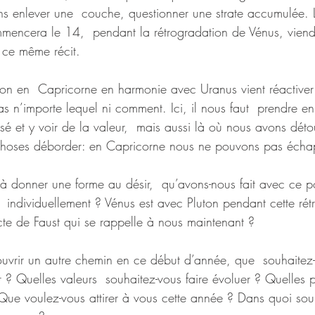
 enlever une  couche, questionner une strate accumulée. L
mencera le 14,  pendant la rétrogradation de Vénus, viend
 ce même récit.
son en  Capricorne en harmonie avec Uranus vient réactiver
 n’importe lequel ni comment. Ici, il nous faut  prendre e
é et y voir de la valeur,  mais aussi là où nous avons déto
  choses déborder: en Capricorne nous ne pouvons pas écha
 à donner une forme au désir,  qu’avons-nous fait avec ce po
t  individuellement ? Vénus est avec Pluton pendant cette rét
te de Faust qui se rappelle à nous maintenant ? 
’ouvrir un autre chemin en ce début d’année, que  souhaitez
 ? Quelles valeurs  souhaitez-vous faire évoluer ? Quelles p
Que voulez-vous attirer à vous cette année ? Dans quoi sou