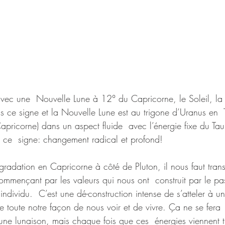
ec une  Nouvelle Lune à 12° du Capricorne, le Soleil, la 
ns ce signe et la Nouvelle Lune est au trigone d’Uranus en  
apricorne) dans un aspect fluide  avec l’énergie fixe du Tau
 ce  signe: changement radical et profond!
gradation en Capricorne à côté de Pluton, il nous faut trans
ommençant par les valeurs qui nous ont  construit par le pa
’individu.  C’est une dé-construction intense de s’atteler à un
e toute notre façon de nous voir et de vivre. Ça ne se fera
 une lunaison, mais chaque fois que ces  énergies viennent t