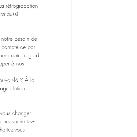
a rétrogradation 
ra aussi  
 notre besoin de  
n compte ce par 
urné notre regard 
pper à nos  
uvoir-là ? À la 
rogradation,  
-vous changer 
eurs souhaitez-
haitez-vous  