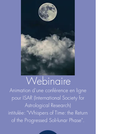
Webinaire
Animation d'une conférence en ligne
pour ISAR (International Society for
Astrological Research)
intitulée: "Whispers of Time: the Return
of the Progressed Soli-lunar Phase".