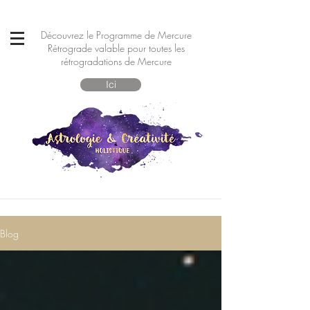
Découvrez le Programme de Mercure
Rétrograde valable pour toutes les
rétrogradations de Mercure
Ici
Blog