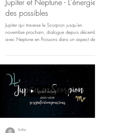
Sofia
27 mai 2018
Jupiter et Neptune - L'énergie
des possibles
Jupiter qui traverse le Scorpion jusqu’en
novembre prochain, dialogue depuis décembre
avec Neptune en Poissons dans un aspect de
trigone...
Load video