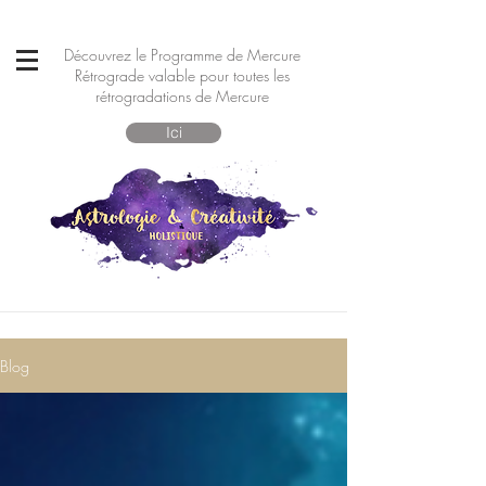
Découvrez le Programme de Mercure
Rétrograde valable pour toutes les
rétrogradations de Mercure
Ici
Blog