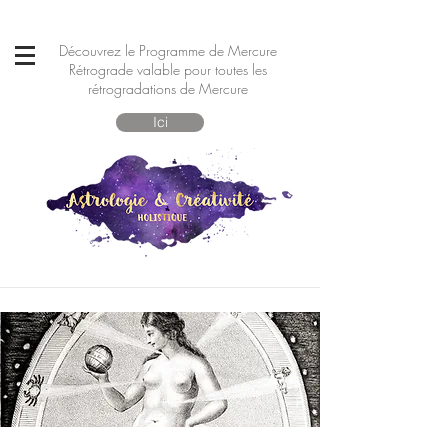
Découvrez le Programme de Mercure
Rétrograde valable pour toutes les
rétrogradations de Mercure
Ici