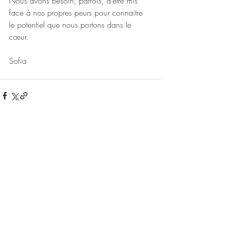
Nous avons besoin, parfois, d’être mis 
face à nos propres peurs pour connaitre 
le potentiel que nous portons dans le 
cœur.
Sofia
Posts récents
Voir tout