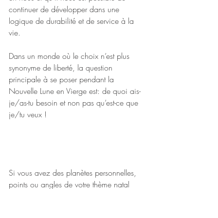
continuer de développer dans une 
logique de durabilité et de service à la 
vie. 
Dans un monde où le choix n’est plus 
synonyme de liberté, la question 
principale à se poser pendant la 
Nouvelle Lune en Vierge est: de quoi ais-
je/as-tu besoin et non pas qu’est-ce que 
je/tu veux !
Si vous avez des planètes personnelles, 
points ou angles de votre thème natal 
entre 16 et 18° des signes mutables 
(Gémeaux, Vierge, Sagittaire, Poissons ) 