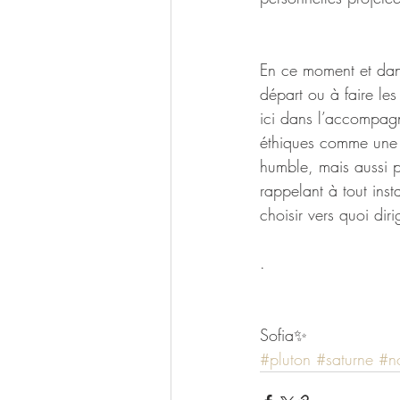
En ce moment et dans
départ ou à faire le
ici dans l’accompagn
éthiques comme une t
humble, mais aussi 
rappelant à tout ins
choisir vers quoi diri
.
Sofia✨
#pluton
#saturne
#n