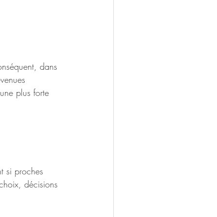
conséquent, dans 
evenues 
une plus forte 
t si proches 
 choix, décisions 